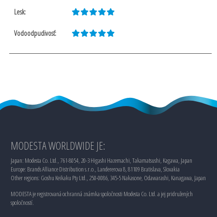
MODESTA WORLDWIDE JE:
Japan: Modesta Co. Ltd., 761-8054, 20-3 Higashi Hazemachi, Takamatsushi, Kagawa, Japan
Europe: Brands Alliance Distribution s.r.o., Landererova 8, 81109 Bratislava, Slovakia
Other regions: Goshu Keikaku Pty Ltd., 250-0086, 345-5 Nakasone, Odawarashi, Kanagawa, Japan
MODESTA je registrovaná ochranná známka spoločnosti Modesta Co. Ltd. a jej pridružených
spoločností.