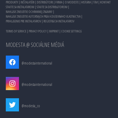
PRODUKTY
|
INŠTALATÉRI
|
DISTRIBÚTORI
|
FIRMA
|
O MODESTE
|
HISTóRIA
|
TíM
|
KONTAKT
STAňTE SA INšTALATéROM
|
STAňTE SA DISTRIBúTOROM
|
NAHLáSIť ZNEUžITIE OCHRANNEJ ZNáMKY
|
NAHLáSIť ZNEUžITIE AUTORSKýCH PRáV A DUšEVNéHO VLASTNíCTVA
|
PRIHLáSENIE PRE INšTALATéROV
|
REGISTRáCIA INšTALATéROV
TERMS OF SERVICE
|
PRIVACY POLICY
|
IMPRINT
|
COOKIE SETTINGS
MODESTA @ SOCIÁLNE MÉDIÁ
@modestainternational
@modestainternational
@modesta_co